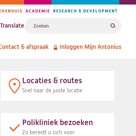
EKENHUIS
ACADEMIE
RESEARCH & DEVELOPMENT
ijlers
Zoeken
avigatie
Translate
Zoeken
Contact & afspraak
Inloggen Mijn Antonius
etanavigatie
Locaties & routes
Snel naar de juiste locatie
Polikliniek bezoeken
Zo bereidt u zich voor