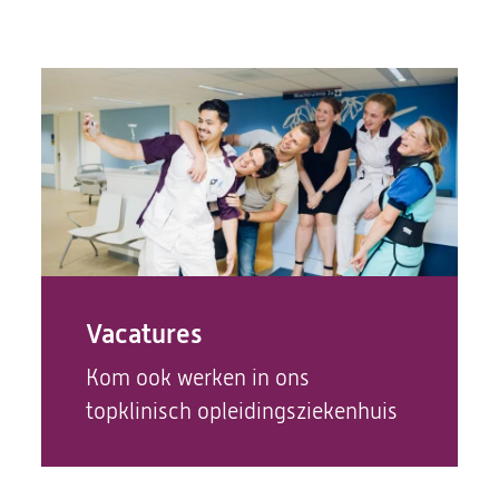
Vacatures
(opent
Kom ook werken in ons
in
topklinisch opleidingsziekenhuis
een
nieuwe
tab)