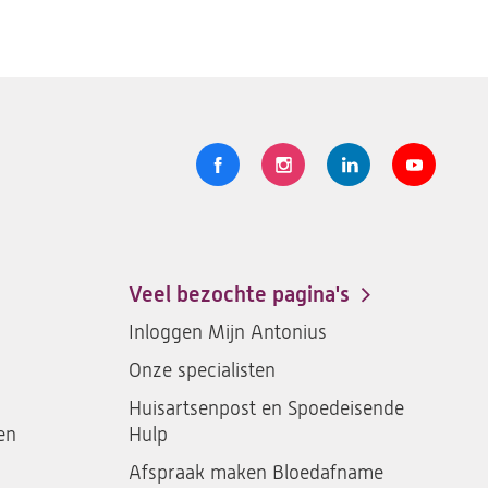
Volg
Logo
Logo
Logo
Logo
ons
St.
St.
St.
St.
Antonius
Antonius
Antonius
Antoniu
een
een
een
een
Veel bezochte pagina's
santeon
santeon
santeon
santeon
Inloggen Mijn Antonius
ziekenhuis
ziekenhuis
ziekenhuis
ziekenh
Onze specialisten
op
op
op
op
Facebook
Instagram
LinkedIn
Youtub
Huisartsenpost en Spoedeisende
en
Hulp
Afspraak maken Bloedafname