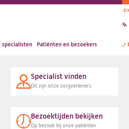
ZI
P
n
Jouw glimlach doet me goed
 specialisten
Patiënten en bezoekers
M
Specialist vinden
Dit zijn onze zorgverleners
Bezoektijden bekijken
Op bezoek bij onze patiënten