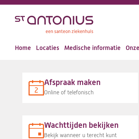
Overslaan
en
naar
de
Home
Locaties
Medische informatie
Onze
inhoud
Hoofdnavigatie
gaan
Afspraak maken
Online of telefonisch
Wachttijden bekijken
Bekijk wanneer u terecht kunt