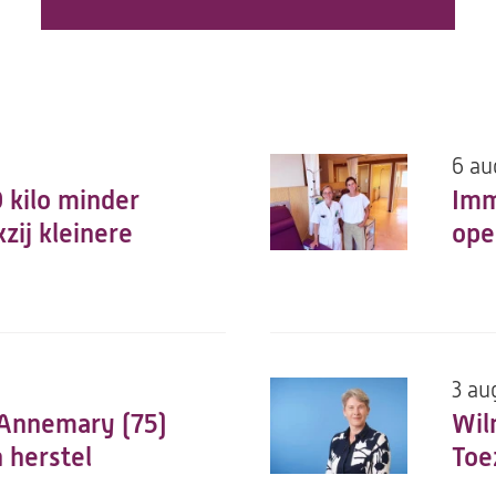
6 au
0 kilo minder
Imm
zij kleinere
ope
3 au
 Annemary (75)
Wil
n herstel
Toe