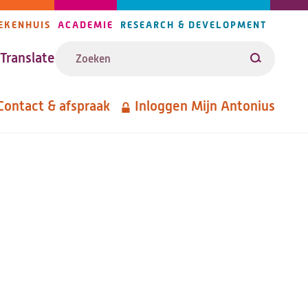
EKENHUIS
ACADEMIE
RESEARCH & DEVELOPMENT
ijlers
Zoeken
avigatie
Translate
Zoeken
Contact & afspraak
Inloggen Mijn Antonius
etanavigatie