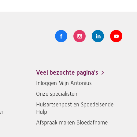
Volg
Logo
Logo
Logo
Logo
ons
St.
St.
St.
St.
Antonius
Antonius
Antonius
Antoniu
een
een
een
een
Veel bezochte pagina's
santeon
santeon
santeon
santeon
Inloggen Mijn Antonius
ziekenhuis
ziekenhuis
ziekenhuis
ziekenh
Onze specialisten
op
op
op
op
Facebook
Instagram
LinkedIn
Youtub
Huisartsenpost en Spoedeisende
en
Hulp
Afspraak maken Bloedafname