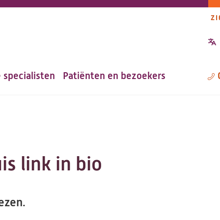
ZI
P
n
 specialisten
Patiënten en bezoekers
M
s link in bio
ezen.