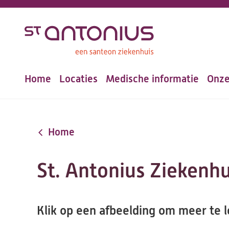
Overslaan
en
naar
de
Home
Locaties
Medische informatie
Onze
inhoud
Hoofdnavigatie
gaan
Home
St. Antonius Ziekenhui
Klik op een afbeelding om meer te l